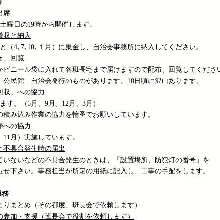
務
出席
4土曜日の19時から開催します。
徴収と納入
と（4､7､10､１月）に集金し、自治会事務所に納入してください。
布、回覧
かビニール袋に入れて各班長宅まで届けますので配布、回覧してくださ
、公民館、自治会発行のものがあります。10日頃に沢山あります。
回収」への協力
ます。（6月、9月、12月、3月）
の積み込み作業の協力を輪番でお願いしています。
掃への協力
、11月）実施しています。
と不具合発生時の届出
ていないなどの不具合発生のときは、「設置場所、防犯灯の番号」を
らせ下さい。事務担当が所定の用紙に記入し、工事の手配をします。
業務
とりまとめ
（その都度、班長会で依頼します）
の参加・支援
（班長会で役割を依頼します）