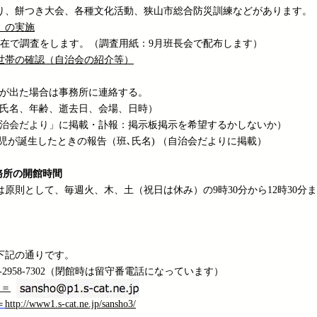
り、餅つき大会、各種文化活動、狭山市総合防災訓練などがあります。
」の実施
日現在で調査をします。（調査用紙：9月班長会で配布します）
世帯の確認
（自治会の紹介等）
が出た場合は事務所に連絡する。
氏名、年齢、逝去日、会場、日時）
治会だより」
に掲載・訃報：掲示板掲示を希望するかしないか）
生したときの報告（班､氏名) （自治会だよりに掲載）
務所の開館時間
原則として、毎週火、木、土（祝日は休み）の9時30分から12時30分
。
下記の通りです。
04-2958-7302（閉館時は留守番電話になっています）
ス＝
＝
http://www1.s-cat.ne.jp/sansho3/