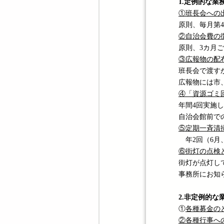
1.定例的な業
①
班長会への
原則、毎月第
②
自治会費の
原則、3カ月ご
③
広報物の配
班長会で渡す
広報物には市
④
「資源ゴミ
年間4回実施し
自治会館前で
⑤
定期一斉清
年2回（6月
⑥
街灯の点検
街灯が点灯し
事務所にお知
2.非定例的な
①
各種募金の
②
各種行事へ