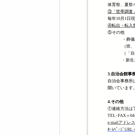
体育祭、夏祭
③
「世帯調査
毎年10月1
④
転出・転入
⑤その他
・葬儀
（班、
（
「自
・新生児が誕
3.自治会館事
自治会事務所は
開いています
4.その他
①連絡方法は
TEL･FAX＝
e-mailアドレ
ﾎｰﾑﾍﾟｰｼﾞURL